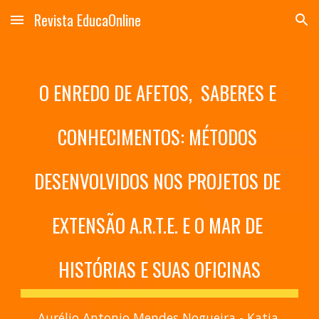
Revista EducaOnline
Skip to main content
Skip to navigation
O ENREDO DE AFETOS,
SABERES E 
CONHECIMENTOS: MÉTODOS 
DESENVOLVIDOS NOS PROJETOS DE 
EXTENSÃO A.R.T.E. E O MAR DE 
HISTÓRIAS E SUAS OFICINAS
Aurélio Antonio Mendes Nogueira - Katia 